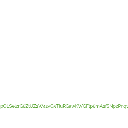
FAIpQLSelzrG8ZtUZ2W42vG5TIuRGawKWGFtp8mA2fSNpzPnqwF