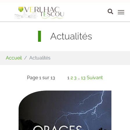
Aller au contenu principal
Panneau de gestion des cookies
Actualités
Vous êtes ici:
Accueil
Actualités
Page 1 sur 13
1
2
3
…
13
Suivant