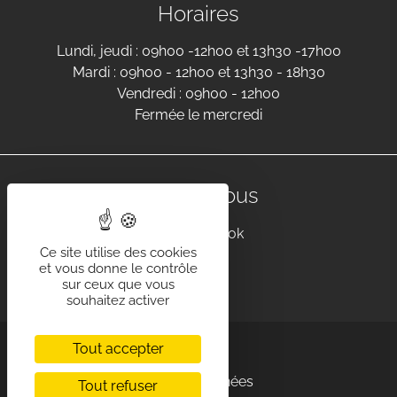
Horaires
Lundi, jeudi : 09h00 -12h00 et 13h30 -17h00
Mardi : 09h00 - 12h00 et 13h30 - 18h30
Vendredi : 09h00 - 12h00
Fermée le mercredi
Suivez-nous
Facebook
Ce site utilise des cookies
et vous donne le contrôle
sur ceux que vous
souhaitez activer
Tout accepter
Accessibilité
Politique de protection des données
Tout refuser