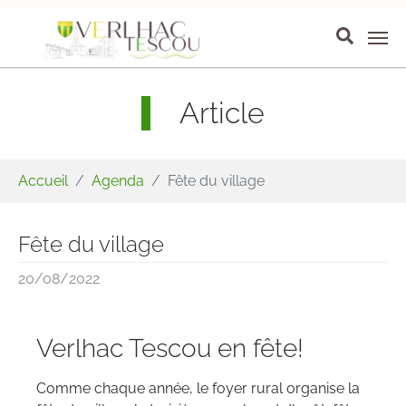
Aller au contenu principal
Panneau de gestion des cookies
Article
Vous êtes ici:
Accueil
Agenda
Fête du village
Fête du village
20/08/2022
Verlhac Tescou en fête!
Comme chaque année, le foyer rural organise la