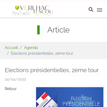
Aller au contenu principal
Panneau de gestion des cookies
Article
Vous êtes ici:
Accueil
Agenda
Elections présidentielles, 2ème tour
Elections présidentielles, 2ème tour
24/04/2022
Retour