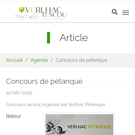
Aller au contenu principal
Panneau de gestion des cookies
Article
Vous êtes ici:
Accueil
Agenda
Concours de pétanque
Concours de pétanque
11/06/2022
Concours amical organisé par Verlhac Pétanque
Retour